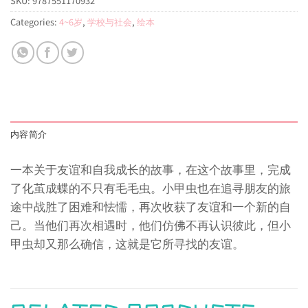
SKU:
9787551170932
Categories:
4~6岁
,
学校与社会
,
绘本
内容简介
一本关于友谊和自我成长的故事，在这个故事里，完成
了化茧成蝶的不只有毛毛虫。小甲虫也在追寻朋友的旅
途中战胜了困难和怯懦，再次收获了友谊和一个新的自
己。当他们再次相遇时，他们仿佛不再认识彼此，但小
甲虫却又那么确信，这就是它所寻找的友谊。