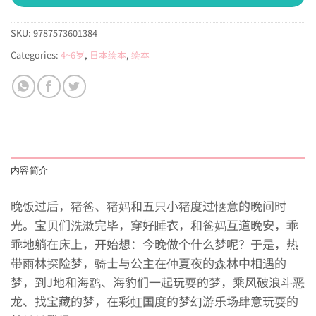
SKU:
9787573601384
Categories:
4~6岁
,
日本绘本
,
绘本
内容简介
晚饭过后，猪爸、猪妈和五只小猪度过惬意的晚间时
光。宝贝们洗漱完毕，穿好睡衣，和爸妈互道晚安，乖
乖地躺在床上，开始想：今晚做个什么梦呢？于是，热
带雨林探险梦，骑士与公主在仲夏夜的森林中相遇的
梦，到J地和海鸥、海豹们一起玩耍的梦，乘风破浪斗恶
龙、找宝藏的梦，在彩虹国度的梦幻游乐场肆意玩耍的