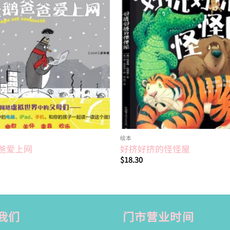
Add to
wishlist
绘本
爸爱上网
好挤好挤的怪怪屋
$
18.30
我们
门市营业时间