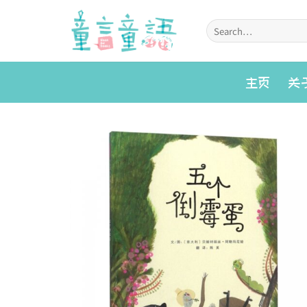
Skip
to
Search
for:
content
主页
关
Add to
wishlist