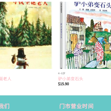
Add to
wishlist
4~6岁
诞老人
驴小弟变石头
$
15.90
我们
门市营业时间