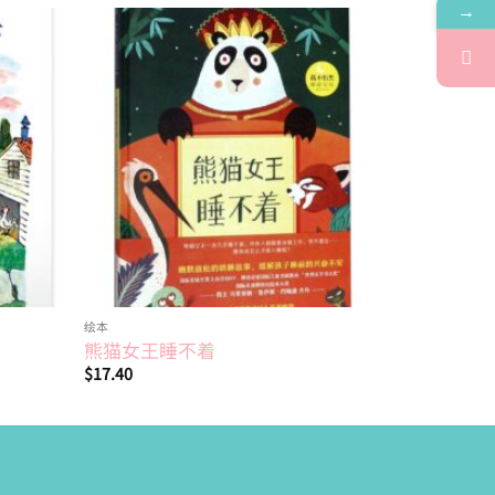
→
Add to
Add to
wishlist
wishlist
绘本
4~6岁
熊猫女王睡不着
无限和穿
$
17.40
$
17.90