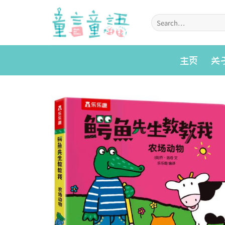
Skip
to
Search
for:
content
主页
关
Add to
wishlist