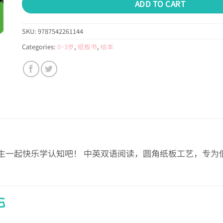
ADD TO CART
SKU:
9787542261144
Categories:
0~3岁
,
纸板书
,
绘本
生一起快乐学认知吧！ 中英双语阅读，圆角纸板工艺，专为
S