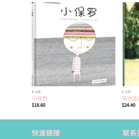
Add to
wishlist
4~6岁
4~6岁
小保罗
寻找圣
$
18.60
$
24.40
快速链接
联系